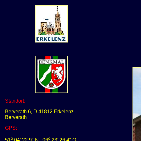
Standort:
Berverath 6, D 41812 Erkelenz -
Berverath
GPS
:
o
o
51
04' 22,9" N
0
6
23' 26,4" O