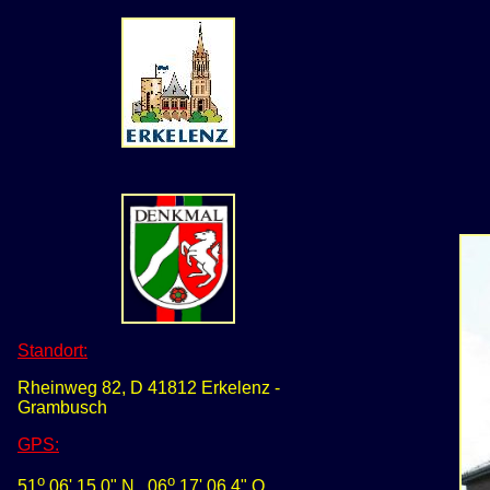
Standort:
Rheinweg 82, D 41812 Erkelenz -
Grambusch
GPS
:
o
o
51
06' 15,0" N
0
6
17' 06,4" O