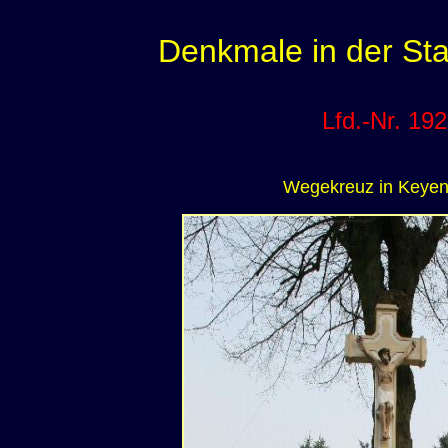
Denkmale in der Sta
Lfd.-Nr. 192
Wegekreuz in Keye