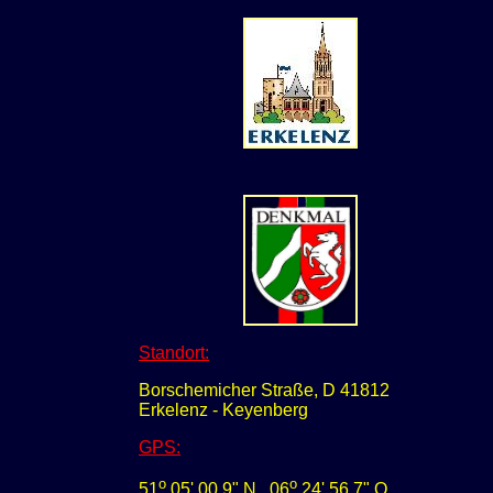
Standort:
Borschemicher Straße, D 41812
Erkelenz - Keyenberg
GPS
:
o
o
51
05' 00,9" N
0
6
24' 56,7" O