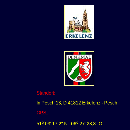
Standort:
In Pesch 13, D 41812 Erkelenz - Pesch
GPS
:
o
o
51
03' 17,2" N
0
6
27' 28,8" O