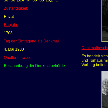
50
56' 26,4" N
0
6
08' 16,2" O
Zuständigkeit:
Privat
Baujahr:
1708
Tag der Eintragung als Denkmal
Denkmalbeschr
4. Mai 1983
Es handelt sic
Quellenhinweis:
und Torhaus mi
Vorburg befinde
Beschreibung der Denkmalbehörde