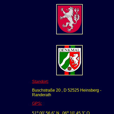
Standort:
Buschstraße 20 , D 52525 Heinsberg -
Randerath
GPS
:
o
o
51
00' 56,6" N
0
6
10' 45,3" O