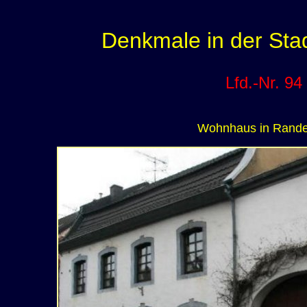
Denkmale in der Sta
Lfd.-Nr. 94
Wohnhaus in Rande