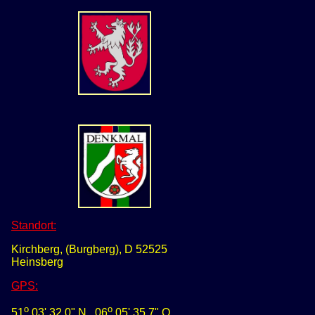
Standort:
Kirchberg, (Burgberg), D 52525
Heinsberg
GPS
:
o
o
51
03' 32,0" N
0
6
05' 35,7" O