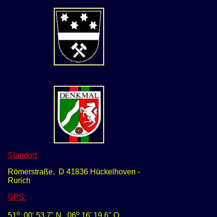
Standort
Römerstraße, D 41836 Hückelhoven -
Rurich
GPS
:
o
o
51
00' 53,7" N
0
6
16' 19,6" O