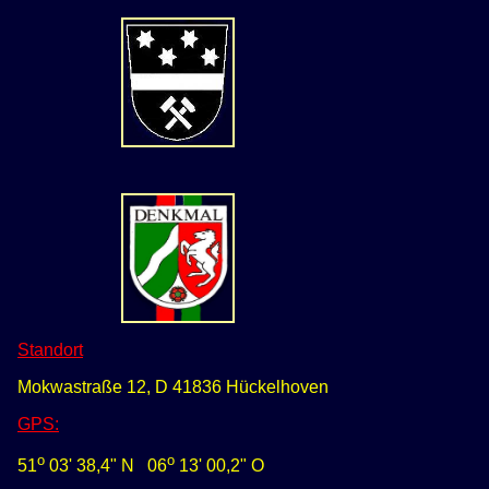
Standort
Mokwastraße 12, D 41836 Hückelhoven
GPS
:
o
o
51
03' 38,4" N
0
6
13' 00,2" O