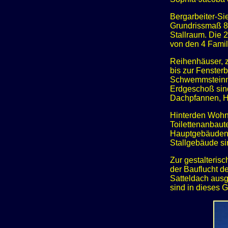
Bergarbeiter-Si
Grundrissmaß 8
Stallraum. Die
von den 4 Famil
Reihenhäuser, z
bis zur Fenster
Schwemmsteinmau
Erdgeschoß sind
Dachpfannen, Ho
Hinterden Wohn
Toilettenanbaut
Hauptgebäuden a
Stallgebäude si
Zur gestalteris
der Bauflucht d
Satteldach ausg
sind in dieses 