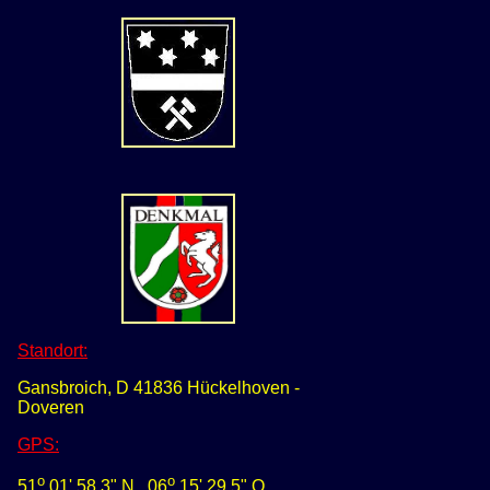
Standort:
Gansbroich, D 41836 Hückelhoven -
Doveren
GPS
:
o
o
51
01' 58,3" N
0
6
15' 29,5" O