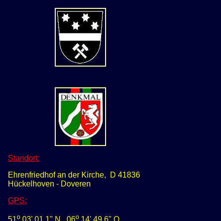
Standort:
Ehrenfriedhof an der Kirche, D 41836
Hückelhoven - Doveren
GPS
:
o
o
51
03' 01,1" N
0
6
14' 49,6" O