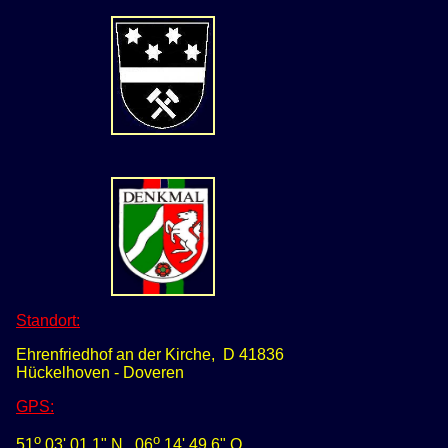
Standort:
Ehrenfriedhof an der Kirche, D 41836
Hückelhoven - Doveren
GPS
:
o
o
51
03' 01,1" N
0
6
14' 49,6" O