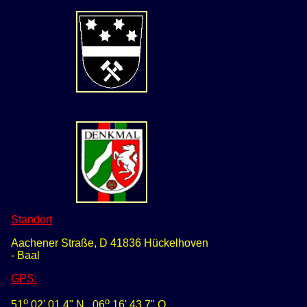
Standort
Aachener Straße, D 41836 Hückelhoven
- Baal
GPS
:
o
o
51
02' 01,4" N
0
6
16' 43,7" O