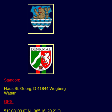
Standort:
Haus St. Georg, D 41844 Wegberg -
Watern
GPS
:
o
o
51
08' 03,0" N
0
6
16' 20
,
2" O