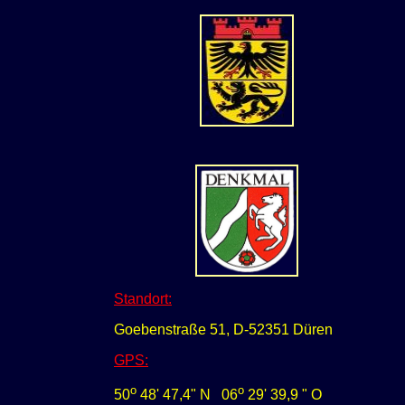
Standort:
Goebenstraße 51, D-52351 Düren
GPS
:
o
o
50
48' 47,4" N
0
6
29' 39,9 " O