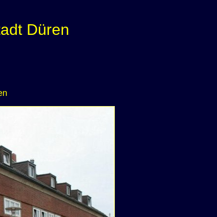
tadt Düren
en