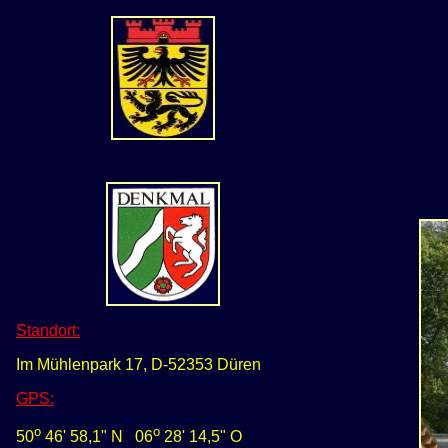
Standort:
Im Mühlenpark 17, D-52353 Düren
GPS
:
o
o
50
46' 58,1" N
0
6
28' 14,5" O