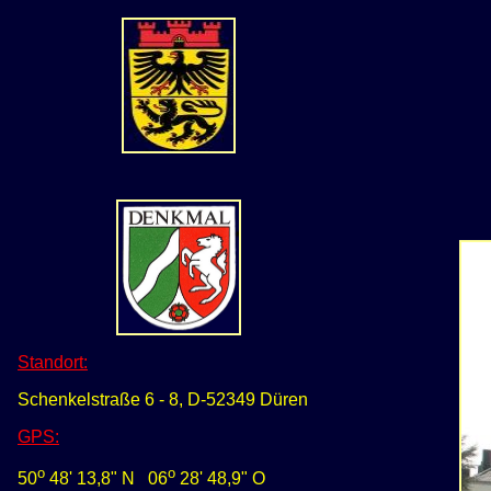
Standort:
Schenkelstraße 6 - 8, D-52349 Düren
GPS
:
o
o
50
48' 13,8" N
0
6
28' 48,9" O