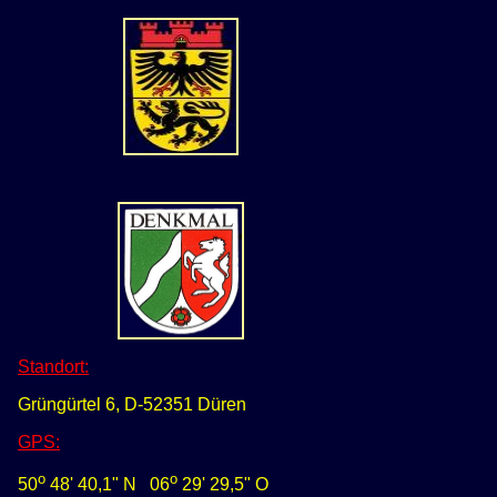
Standort:
Grüngürtel 6, D-52351 Düren
GPS
:
o
o
50
48' 40,1" N
0
6
29' 29,5" O