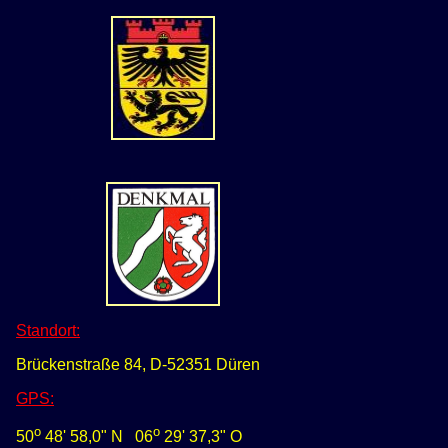
Standort:
Brückenstraße 84, D-52351 Düren
GPS
:
o
o
50
48' 58,0" N
0
6
29' 37,3" O