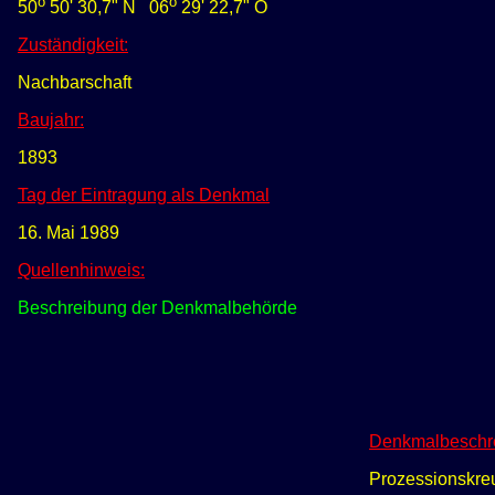
o
o
50
50' 30,7" N
0
6
29' 22,7" O
Zuständigkeit:
Nachbarschaft
Baujahr:
1893
Tag der Eintragung als Denkmal
16
. Mai 1989
Quellenhinweis:
Beschreibung der Denkmalbehörde
Denkmalbeschr
Prozessionskreuz