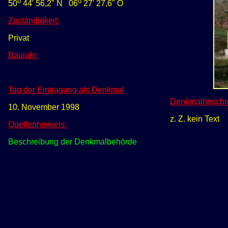
o
o
50
44' 56,2" N
0
6
27' 27,6" O
Zuständigkeit:
Privat
Baujahr:
Tag der Eintragung als Denkmal
Denkmalbeschr
10. November 1998
z. Z. kein Text
Quellenhinweis:
Beschreibung der Denkmalbehörde