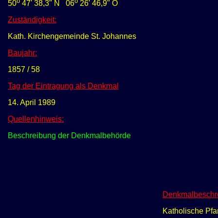
o
o
50
47' 38,3" N
0
6
26' 46,9" O
Zuständigkeit:
Kath. Kirchengemeinde St. Johannes
Baujahr:
1
857 / 58
Tag der Eintragung als Denkmal
14. April 1989
Quellenhinweis:
Beschreibung der Denkmalbehörde
Denkmalbeschr
Katholische Pfar