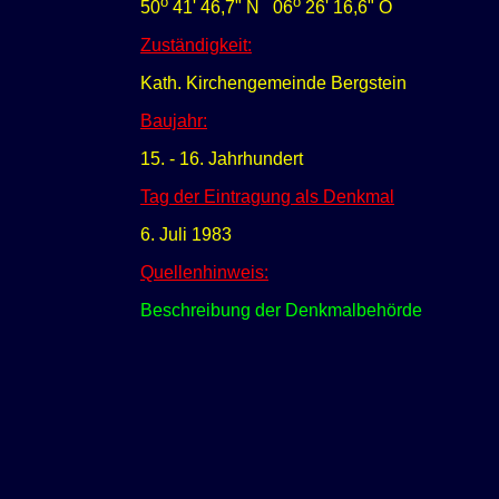
o
o
50
41' 46,7" N
0
6
26' 16,6" O
Zuständigkeit:
Kath. Kirchengemeinde Bergstein
Baujahr:
15. - 16. Jahrhundert
Tag der Eintragung als Denkmal
6. Juli 1983
Quellenhinweis:
Beschreibung der Denkmalbehörde