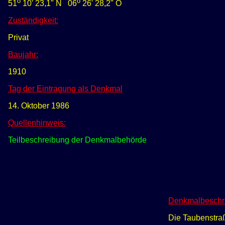
o
o
51
10' 23,1" N
0
6
26
'
28,2
"
O
Zuständigkeit:
Privat
Baujahr:
1910
Tag der Eintragung als Denkmal
14. Oktober 1986
Quellenhinweis:
Teilbeschreibung der Denkmalbehörde
Denkmalbeschr
Die Taubenstraß