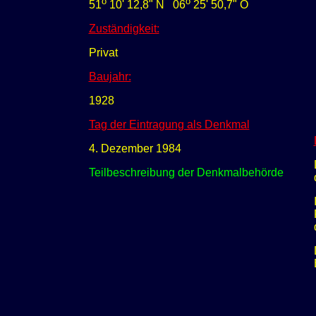
o
o
51
10' 12,
8" N
0
6
25
'
50,7
"
O
Zuständigkeit:
Privat
Baujahr:
1928
Tag der Eintragung als Denkmal
4. Dezember 1984
Teilbeschreibung der Denkmalbehörde