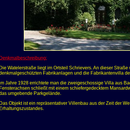
Denkmalbeschreibung:
Die Watelerstraße liegt im Ortsteil Schrievers. An dieser Straß
denkmalgeschützten Fabrikanlagen und die Fabrikantenvilla der
Im Jahre 1928 errichtete man die zweigeschossige Villa aus Ba
Fensterachsen schließt mit einem schiefergedecktem Mansardwa
das umgebende Parkgelände.
Das Objekt ist ein repräsentativer Villenbau aus der Zeit der W
Erhaltungszustandes.