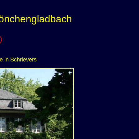
Mönchengladbach
)
ge
n
Schrievers
i