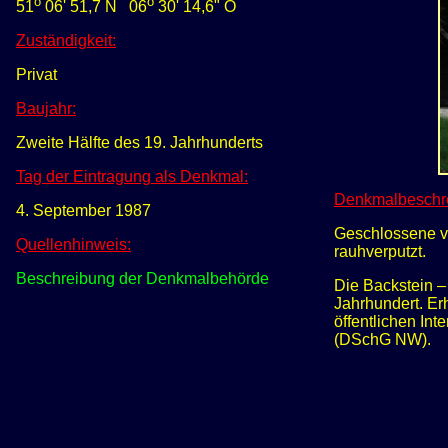
o
o
51
06' 51,7
N
0
6
30' 14
,6" O
Zuständigkeit:
Privat
Baujahr:
Zweite Hälfte des 19. Jahrhunderts
Tag der Eintragung als Denkmal:
Denkmalbeschr
4. September 1987
Geschlossene vi
Quellenhinweis:
rauhverputzt.
Beschreibung der Denkmalbehörde
Die Backstein –
Jahrhundert. Er
öffentlichen In
(DSchG NW).