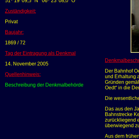
51
19' 09,5" N
0
6
23' 08,0" O
Zuständigkeit:
Privat
Baujahr:
1869 / 72
Tag der Eintragung als Denkmal
Denkmalbesch
14. November 2005
Der Bahnhof Oed
Quellenhinweis:
und Erhaltung a
Gründen gemäß 
Beschreibung der Denkmalbehörde
Oedt“ in die De
Die wesentliche
Das aus den Ja
Bahnstrecke Ke
zurückliegend e
überwiegend z
Aus dem frühen