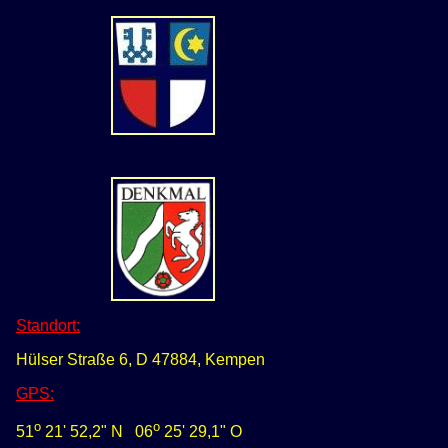
Standort:
Hülser Straße 6, D 47884, Kempen
GPS
:
o
o
51
21' 52,2" N
0
6
25' 29,1" O