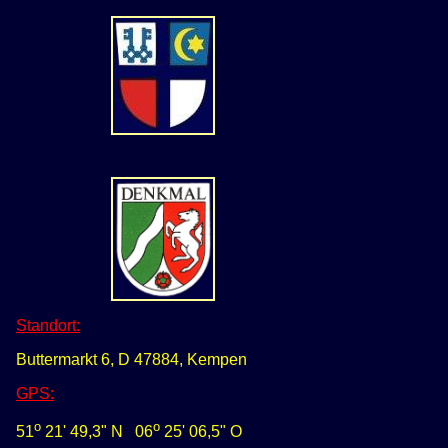
Standort:
Buttermarkt 6, D 47884, Kempen
GPS
:
o
o
51
21' 49,3" N
0
6
25' 06,5" O