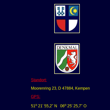
Standort:
Moorenring 23, D 47884, Kempen
GPS
:
o
o
51
21' 55,2" N
0
6
25' 25,7" O