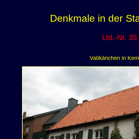
Denkmale in der S
Lfd.-Nr. 35
Vatikänchen in Ke