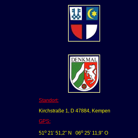
Standort:
Kirchstraße 1, D 47884, Kempen
GPS
:
o
o
51
21' 51,2" N
0
6
25' 11,9" O