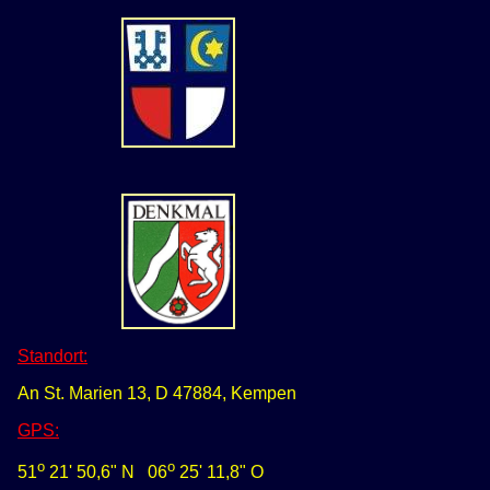
Standort:
An St. Marien 13, D 47884, Kempen
GPS
:
o
o
51
21' 50,6" N
0
6
25' 11,8" O