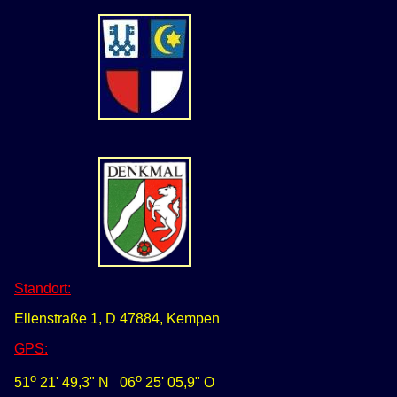
Standort:
Ellenstraße 1, D 47884, Kempen
GPS
:
o
o
51
21' 49,3" N
0
6
25' 05,9" O