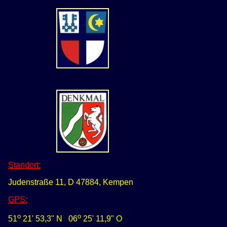
Standort:
Judenstraße 11, D 47884, Kempen
GPS
:
o
o
51
21' 53,3" N
0
6
25' 11,9" O