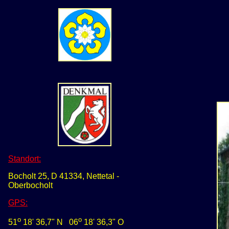
Standort:
Bocholt 25, D 41334, Nettetal -
Oberbocholt
GPS
:
o
o
51
18' 36,
7
" N
0
6
18' 36,3" O