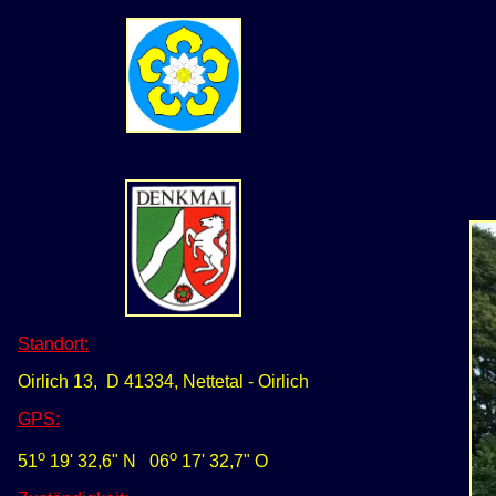
Standort:
Oirlich 13, D 41334, Nettetal - Oirlich
GPS
:
o
o
51
19' 32,
6
" N
0
6
17' 32,7" O