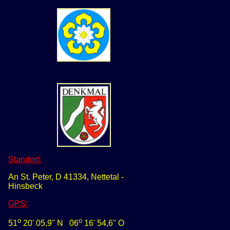
Standort:
An St. Peter, D 41334, Nettetal -
Hinsbeck
GPS
:
o
o
51
20' 05,
9
" N
0
6
16' 54,6" O