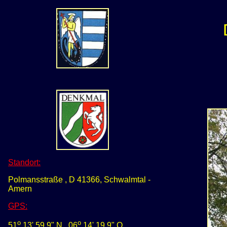
Standort:
Polmansstraße , D 41366, Schwalmtal -
Amern
GPS
:
o
o
51
13' 59,9" N
0
6
14' 19,9" O