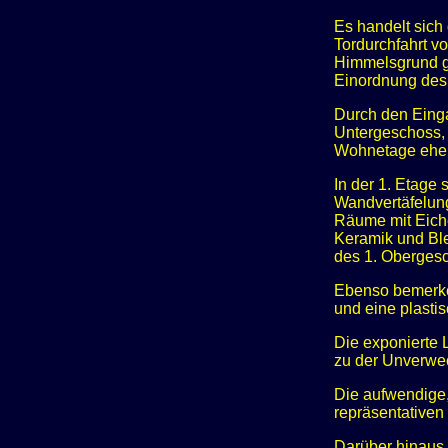
Es handelt sich 
Tordurchfahrt v
Himmelsgrund g
Einordnung des
Durch den Einga
Untergeschoss, 
Wohnetage eher 
In der 1. Etage
Wandvertäfelung
Räume mit Eiche
Keramik und Bl
des 1. Obergesc
Ebenso bemerke
und eine plastis
Die exponierte 
zu der Unverwec
Die aufwendige,
repräsentativen
Darüber hinaus 