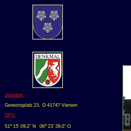
Standort:
Gereonsplatz 23, D 41747 Viersen
GPS
:
o
o
51
15' 09,2" N
0
6
23' 39,0" O