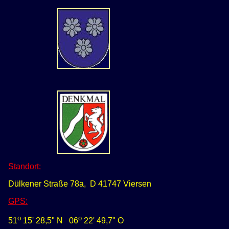
Standort:
Dülkener Straße 78a, D 41747 Viersen
GPS
:
o
o
51
15' 28,5" N
0
6
22' 49,7" O