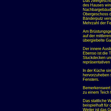
Das zweigeschos
des Hauses wird
Nachbargebäudes
Obergeschoss du
Bänderputz vers
Mehrzahl der Fe
Am Brüstungsge
auf der mittler
übergiebelte G
Der innere Ausb
Ebenso ist die 
Stuckdecken und
repräsentativen
In der Küche si
hervorzuheben 
Fensters.
Bemerkenswert i
zu einem Teich f
Das stattliche 
beispielhaft fü
Weiter ist das 