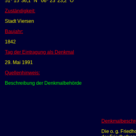
51
15' 36,1" N
0
6
23' 23,2" O
Zuständigkeit:
Stadt Viersen
Baujahr:
1842
Tag der Eintragung als Denkmal
29. Mai 1991
Quellenhinweis:
Beschreibung der Denkmalbehörde
Denkmalbeschr
Die o. g. Fried