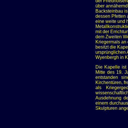
der Friedhofser
über annähernd 
Backsteinbau is
dessen Pfetten 
eine weite und 
Metallkonstrukt
mit der Errichtu
dem Zweiten Wel
Kriegermals an 
besitzt die Kap
ursprünglichen 
Wyenbergh in K
Die Kapelle is
Mitte des 19. J
entstanden si
Kirchentüren, f
als Kriegerge
wissenschaftli
Ausdehnung des
einem durchaus 
Skulpturen ange