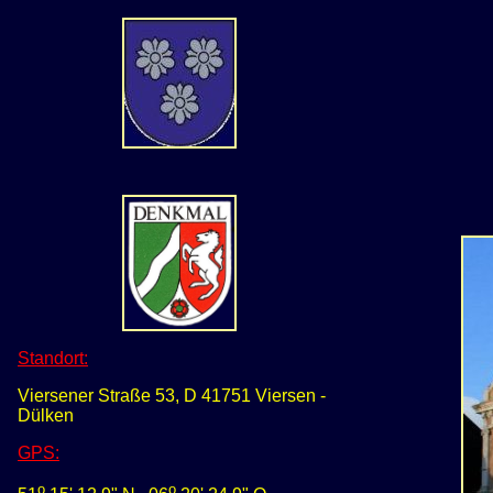
Standort:
Viersener Straße 53, D 41751 Viersen -
Dülken
GPS
:
o
o