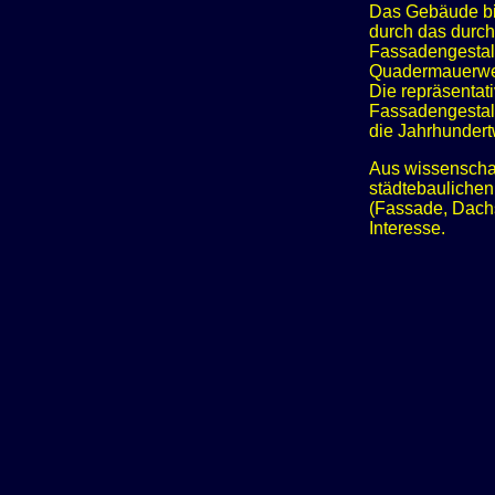
Das Gebäude bil
durch das durch
Fassadengestalt
Quadermauerwe
Die repräsentat
Fassadengestalt
die Jahrhunder
Aus wissenschaf
städtebaulichen
(Fassade, Dach
Interesse.