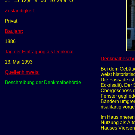
51
15' 12,9" N
0
6
20' 24,9" O
Zuständigkeit:
Privat
Baujahr:
1886
Tag der Eintragung als Denkmal
Denkmalbeschr
13. Mai 1993
Bei dem Gebäude
Quellenhinweis:
weist historisti
Die Fassade ist 
Beschreibung der Denkmalbehörde
Eckrisalit). De
Obergeschoss du
Fenster geglied
Bändern umgren
risalitartig vo
Im Hausinneren 
Nutzung als Alt
Hauses Viersene