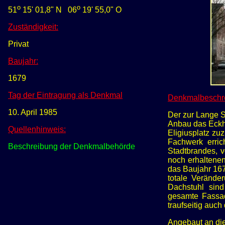
o
o
51
15' 01,8" N 0
6
19' 55
,0" O
Zuständigkeit:
Privat
Baujahr:
1679
Tag der Eintragung als Denkmal
Denkmalbeschr
10. April 1985
Der zur Lange S
Anbau das Eckh
Quellenhinweis:
Eligiusplatz zu
Fachwerk erric
Beschreibung der Denkmalbehörde
Stadtbrandes, v
noch erhaltenen
das Baujahr 167
totale Verände
Dachstuhl sind
gesamte Fassad
traufseitig auch
Angebaut an die