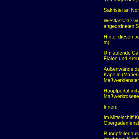
Sakristei an Nor
Westfassade wir
angeordneten St
Hinter diesen b
m).
Umlaufende Gale
Fialen und Kre
Außenwände der 
Kapelle (Marien
Maßwerkfenster
Hauptportal mit
Maßwerkrosette,
Innen:
Im Mittelschiff
Obergadenfenste
Rundpfeiler aus