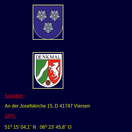
Standort:
An der Josefskirche 15, D 41747 Viersen
GPS
:
o
o
51
15' 04,1" N
0
6
23' 45,8" O