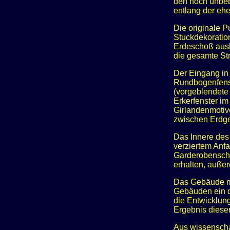
den noch unbeb
entlang der eh
Die originale P
Stuckdekoration
Erdeschoß ausk
die gesamte St
Der Eingang in 
Rundbogenfenst
(vorgeblendete
Erkerfenster i
Girlandenmotiv
zwischen Erdge
Das Innere des 
verziertem Anf
Garderobenschra
erhalten, auße
Das Gebäude mi
Gebäuden ein d
die Entwicklun
Ergebnis dieser
Aus wissenscha