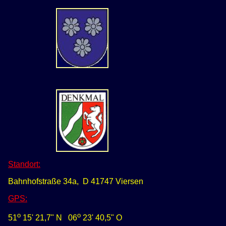
Standort:
Bahnhofstraße 34a, D 41747 Viersen
GPS
:
o
o
51
15' 21,7
" N
0
6
23' 40,5" O