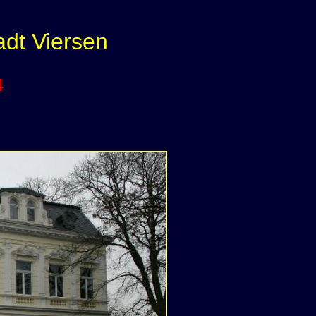
adt Viersen
4