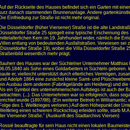
Auf der Rückseite des Hauses befindet sich ein Garten mit eine
kurz danach stammenden Brunnenanlage. Andere gartenkünstler
Die Einfriedung zur Straße ist nicht mehr original.
Die Düsseldorfer (früher Viersener) Straße ist die alte Landst
Düsseldorfer Straße 25 spiegelt eine typische Erscheinung de
mittelalterlichen Kern im 19. Jahrhundert wider, nämlich die Er
Villen entlang von bedeutenden Ausfallstraßen. Verwiesen sei z.
(Düsseldorfer Straße 19), wobei die Villa Düsseldorfer Straße 
Straßenbild wesentlich mehr prägt.
Bauherr des Hauses war der Süchtelner Unternehmer Matthias 
06.05.1840 als Sohn eines Goldarbeiters in Süchteln geboren. I
baute er, vielleicht unterstützt durch elterliches Vermögen, z
und Adolph 1864 eine zunächst kleine Samt- und Plüschweberei 
ein Ausbau dem anderen (Fabrikgelände am Heidweg) und die
Als ein Symbol des unternehmerischen Aufstiegs ist auch der B
betrachten. (...). Das Unternehmen war so erfolgreich, dass sog
errichtet wurde (1897/98). (Ein weiterer Betrieb in Williamantic;
Folge des 1. Weltkrieges verloren.) Auf dem Höhepunkt der Un
Weltkrieg einen schweren Rückschlag erleiden sollte, starb M.
der Viersener Straße." (Auskunft des Stadtarchivs Viersen)
Rossié beauftragte für sein Haus nicht einen lokalen Baumeist