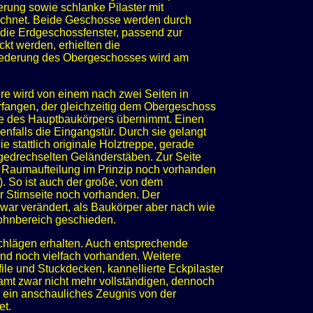
rung sowie schlanke Pilaster mit
ichnet. Beide Geschosse werden durch
die Erdgeschossfenster, passend zur
ckt werden, erhielten die
iederung des Obergeschosses wird am
re wird von einem nach zwei Seiten in
rfangen, der gleichzeitig dem Obergeschoss
zone des Hauptbaukörpers übernimmt. Einen
falls die Eingangstür. Durch sie gelangt
e stattlich originale Holztreppe, gerade
 gedrechselten Geländerstäben. Zur Seite
n Raumaufteilung im Prinzip noch vorhanden
). So ist auch der große, von dem
 Stirnseite noch vorhanden. Der
zwar verändert, als Baukörper aber nach wie
Wohnbereich geschieden.
chlägen erhalten. Auch entsprechende
nd noch vielfach vorhanden. Weitere
le und Stuckdecken, kannellierte Eckpilaster
samt zwar nicht mehr vollständigen, dennoch
 ein anschauliches Zeugnis von der
et.