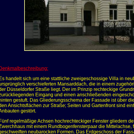
Denkmalbeschreibung:
Es handelt sich um eine stattliche zweigeschossige Villa in n
ursprünglich verschieferten Mansarddach, die in einem zugehö
der Düsseldorfer Straße liegt. Der im Prinzip rechteckige Grundri
zurückliegenden Eingang und einen anschließenden eingeschos
hinten gestuft. Das Gliederungsschema der Fassade ist über di
den Ansichtsflächen zur Straße; Seiten und Gartenfront sind einf
Anbauten gestört.
Fünf regelmäßige Achsen hochrechteckiger Fenster gliedern de
Zwerchhaus mit einem Rundbogenfensterpaar die Mittelachse, fl
geschweiften neubarocken Formen. Das Erdgeschoss der Fassad