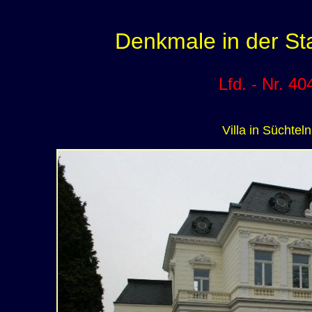
Denkmale in der St
Lfd. - Nr. 40
Villa in Süchteln