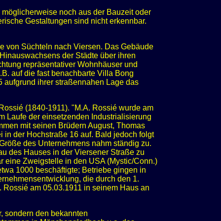
r möglicherweise noch aus der Bauzeit oder
ische Gestaltungen sind nicht erkennbar.
raße von Süchteln nach Viersen. Das Gebäude
s Hinauswachsens der Städte über ihren
richtung repräsentativer Wohnhäuser und
B. auf die fast benachbarte Villa Bong
25 aufgrund ihrer straßennahen Lage das
Rossié (1840-1911). "M.A. Rossié wurde am
m Laufe der einsetzenden Industrialisierung
usammen mit seinen Brüdern August, Thomas
in der Hochstraße 16 auf. Bald jedoch folgt
 Größe des Unternehmens nahm ständig zu.
au des Hauses in der Viersener Straße zu
ar eine Zweigstelle in den USA (Mystic/Conn.)
 etwa 1000 beschäftigte; Betriebe gingen in
ternehmensentwicklung, die durch den 1.
A. Rossié am 05.03.1911 in seinem Haus an
er, sondern den bekannten