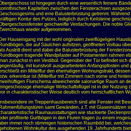
Obergeschoss ist hingegen durch eine wesentlich feinere Bände
korinthischen Kapitellen zwischen den Fensterachsen ausgeze
Geschossgesims und eine Balusterbrüstung getrennt. Während 
kräftigen Kontur des Putzes, lediglich durch Keilsteine geschmü
Obergeschossfenster geschweifte Verdachungen. Die noble Gl
Zwerchhaus wieder aufgenommen.
Der Hauseingang mit der wohl originalen zweiflügeligen Haustü
Rundbögen, die auf Säulchen aufsitzen, geöffneten Vorbau übe
als Austritt dient und dabei die Balusterbrüstung der Fenster
Rundbogen tragende Wandpilaster auf Postamenten rahmen eben
man zunächst in ein Vestibül. Gegenüber der Tür befindet sich di
gegenläufig, mit kunstvoll ausgearbeiteten Anfangspfosten und
erschließt ein Mittelflur den ehemaligen Wohnungstrakt, desse
bzw. erkennbar ist (Mittelflur mit Zimmern nach vorne und hinten
zweihüftigen Flurschema abweichende salonartige Raum an der
eingeschossige ehemalige Wirtschaftsflügel ist in der Nutzung 
vor in charakteristischer Weise deutlich vom herrschaftlichen 
Insbesondere im Treppenhausbereich sind alte Fenster mit Bes
Rahmenfüllungstüren samt Gewänden, z.T. mit Glaseinsätzen si
charakteristische Raumausstattungen wie stuckierte Deckenprofi
oder profilierte Gurtbögen in den Fluren tragen zu einem insge
aber immer noch stimmigen historischen Raumbild bei, welches
gehobenen Wohnkultur des ausgehenden 19. Jahrhunderts biet