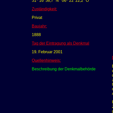
51
16' 58,7" N
0
6
22' 22,2" O
Zuständigkeit:
Privat
Baujahr:
1888
Tag der Eintragung als Denkmal
19. Februar 2001
Quellenhinweis:
Beschreibung der Denkmalbehörde