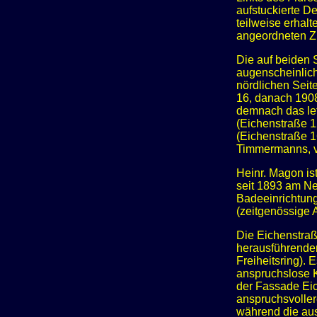
aufstuckierte D
teilweise erhal
angeordneten Z
Die auf beiden 
augenscheinlich
nördlichen Seit
16, danach 1908
demnach das let
(Eichenstraße 1
(Eichenstraße 1
Timmermanns, v
Heinr. Magon is
seit 1893 am Ne
Badeeinrichtung
(zeitgenössige 
Die Eichenstraß
herausführenden
Freiheitsring).
anspruchslose K
der Fassade Eic
anspruchsvoller
während die au