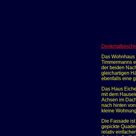
Denkmalbeschr
Das Wohnhaus E
Timmermanns err
der beiden Nach
gleichartigen H
ebenfalls eine 
Das Haus Eichen
mit dem Hausein
Achsen im Dach
nach hinten von
kleine Wohnung
Die Fassade ist
gepickte Quader
relativ einfach