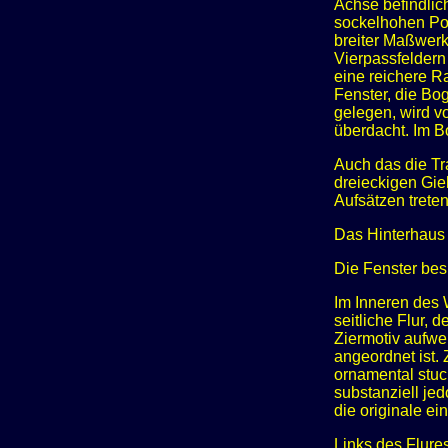
Achse befindlich
sockelhohen Pos
breiter Maßwerk
Vierpassfeldern
eine reichere R
Fenster, die Bo
gelegen, wird v
überdacht. Im B
Auch das die Tr
dreieckigen Gie
Aufsätzen treten
Das Hinterhaus i
Die Fenster besi
Im Inneren des 
seitliche Flur,
Ziermotiv aufwei
angeordnet ist.
ornamental stuc
substanziell je
die originale ei
Links des Flure