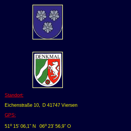
Standort:
Eichenstraße 10, D 41747 Viersen
GPS
:
o
o
51
15' 06,1" N
0
6
23' 56,9" O