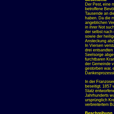
Der Pest, eine 
betroffene Bevö
Tausende an die
haben. Da die m
angeblichen Ver
in ihrer Not su
der selbst nach
sowie der heilig
Ansteckung ab
In Viersen verst
drei entsandten
Seelsorge abgeo
furchtbaren Kran
der Gemeinde vo
gestorben war, e
Dankesprozessio
In der Franzose
beseitigt. 185
Statz entworfen
Jahrhunderts w
ursprünglich Kr
verbreitertem Bü
Beschreibung