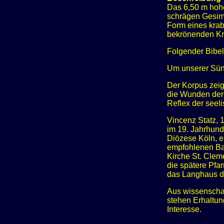
Das 6,50 m hohe
schrägen Gesims 
Form eines krab
bekrönenden Kre
Folgender Bibelv
Um unserer Sünd
Der Korpus zeig
die Wunden der 
Reflex der seel
Vincenz Statz, 
im 19. Jahrhund
Diözese Köln, e
empfohlenen Ba
Kirche St. Clem
die spätere Pfar
das Langhaus de
Aus wissenschaf
stehen Erhaltun
Interesse.