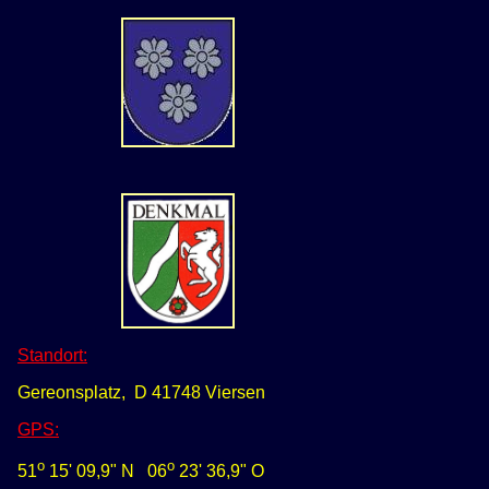
Standort:
Gereonsplatz, D 41748 Viersen
GPS
:
o
o
51
15' 09,9" N
0
6
23' 36,9" O