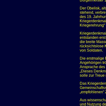
Bürgermeister 1
Der Obelisk, a
stehend, verbre
des 19. Jahrhun
Kriegerdenkmalf
Kriegerehrung“ 
Kriegerdenkmale
entstanden erst
die breite Mass
rücksichtslose 
von Soldaten.
Die erstmalige
Angehörigen trö
Ansprache des 
„Dieses Denkmal
solle zur Treue
Das Kriegerdenk
Gemeinschaftss
„empfohlenen“ Z
Aus wissenscha
und Nutzung de