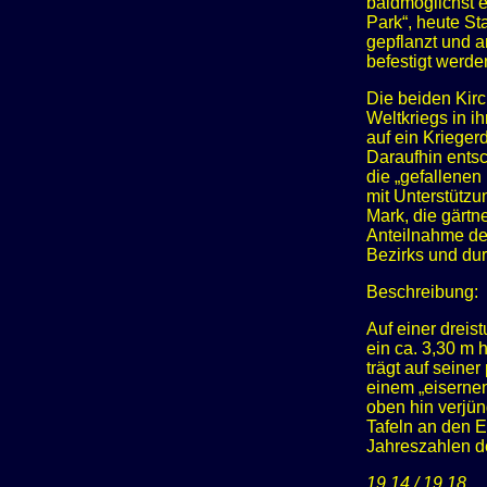
baldmöglichst e
Park“, heute St
gepflanzt und a
befestigt werde
Die beiden Kirc
Weltkriegs in i
auf ein Kriege
Daraufhin entsc
die „gefallenen
mit Unterstützu
Mark, die gärtn
Anteilnahme de
Bezirks und du
Beschreibung:
Auf einer dreis
ein ca. 3,30 m 
trägt auf seine
einem „eisernen
oben hin verjü
Tafeln an den E
Jahreszahlen de
19 14 / 19 18
.