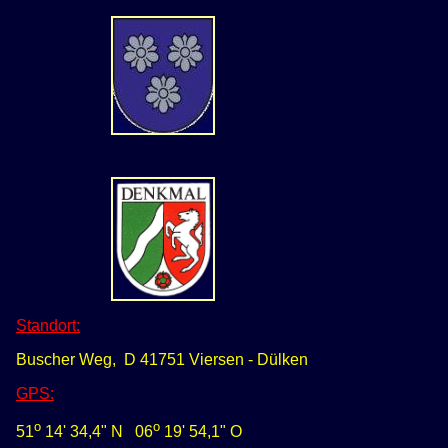
Standort:
Buscher Weg, D 41751 Viersen - Dülken
GPS
:
o
o
51
14' 34,4" N
0
6
19' 54,1" O