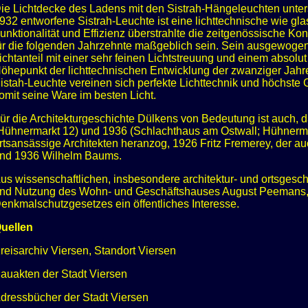
ie Lichtdecke des Ladens mit den Sistrah-Hängeleuchten unters
932 entworfene Sistrah-Leuchte ist eine lichttechnische wie gl
unktionalität und Effizienz überstrahlte die zeitgenössische K
ür die folgenden Jahrzehnte maßgeblich sein. Sein ausgewogen
ichtanteil mit einer sehr feinen Lichtstreuung und einem absolut 
öhepunkt der lichttechnischen Entwicklung der zwanziger Jahr
istah-Leuchte vereinen sich perfekte Lichttechnik und höchste
omit seine Ware im besten Licht.
ür die Architekturgeschichte Dülkens von Bedeutung ist auc
Hühnermarkt 12) und 1936 (Schlachthaus am Ostwall; Hühnermar
rtsansässige Architekten heranzog, 1926 Fritz Fremerey, der 
nd 1936 Wilhelm Baums.
us wissenschaftlichen, insbesondere architektur- und ortsgesch
nd Nutzung des Wohn- und Geschäftshauses August Peemans, 
enkmalschutzgesetzes ein öffentliches Interesse.
Quellen
reisarchiv Viersen, Standort Viersen
auakten der Stadt Viersen
dressbücher der Stadt Viersen