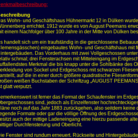
enkmalbeschreibung:
eschreibung
as Wohn- und Geschäftshaus Hühnermarkt 12 in Dülken wurde
ünnenberg errichtet. 1912 wurde es von August Peemans erworbe
it einem Nachfolger über 100 Jahre in der Mitte von Dülken bes
s handelt sich um ein traufständig in die geschlossene Bebau
lemensgässchen) eingebautes Wohn- und Geschäftshaus mit fü
intergebäuden. Das Vorderhaus mit zwei Vollgeschossen unter Sa
elativ schmal; drei Fensterachsen mit Mitteleingang im Erdgesc
uffallendstes Merkmal die bis knapp unter die Sohlbänke des 
erkleidung von Sockel und Erdgeschoss mit schwarzen Fliesen
arstellt, auf die in einer durch größere quadratische Fliesenfo
roßen weißen Buchstaben der Schriftzug „AUGUST PEEMANS“ 
st glatt verputzt.
emerkenswert ist ferner das Format der Schaufenster im Erdges
bergeschosses sind, jedoch als Einzelfenster hochrechteckiges
läne noch auf das Jahr 1883 zurückgehen, also seitdem keine 
iegende Formate oder gar die völlige Öffnung des Erdgeschos
esitzt auch der mittige Ladeneingang eine hierzu passende alt
ittiger Durchfensterung und Oberlicht.
ie Fenster sind rundum erneuert. Rückseite und Hintergebäude 