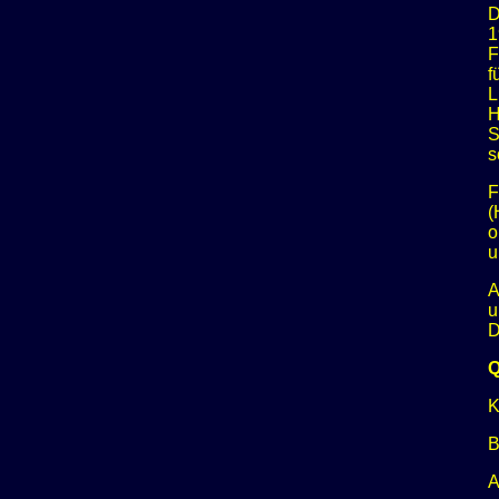
D
1
F
f
L
H
S
s
F
(
o
u
A
u
D
K
B
A