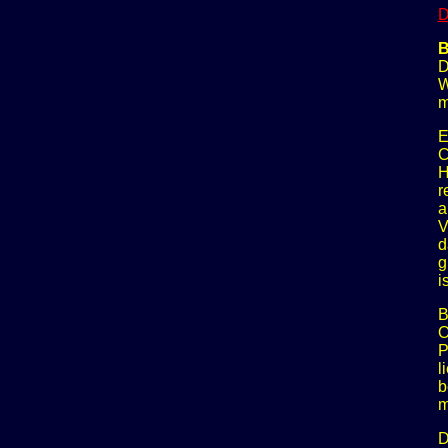
D
B
D
W
m
E
C
H
r
a
V
d
g
i
B
O
P
l
b
m
D