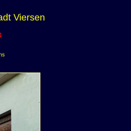
adt Viersen
4
ns