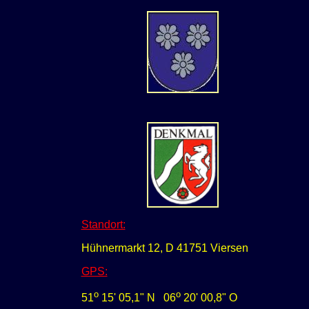
Standort:
Hühnermarkt 12, D 41751 Viersen
GPS:
o
o
51
15' 05,1" N 0
6
20
' 00
,8" O