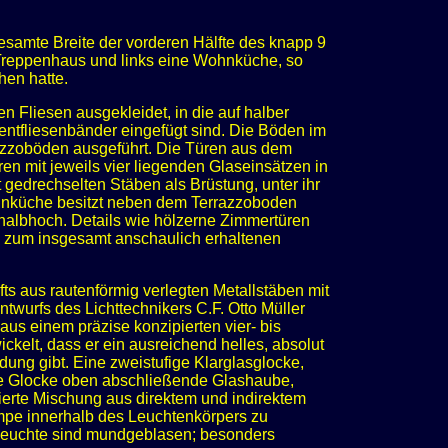
esamte Breite der vorderen Hälfte des knapp 9
n Treppenhaus und links eine Wohnküche, so
hen hatte.
 Fliesen ausgekleidet, in die auf halber
tfliesenbänder eingefügt sind. Die Böden im
azzoböden ausgeführt. Die Türen aus dem
n mit jeweils vier liegenden Glaseinsätzen in
 gedrechselten Stäben als Brüstung, unter ihr
ohnküche besitzt neben dem Terrazzoboden
 halbhoch. Details wie hölzerne Zimmertüren
n zum insgesamt anschaulich erhaltenen
s aus rautenförmig verlegten Metallstäben mit
wurfs des Lichttechnikers C.F. Otto Müller
us einem präzise konzipierten vier- bis
ckelt, dass er ein ausreichend helles, absolut
dung gibt. Eine zweistufige Klarglasglocke,
die Glocke oben abschließende Glashaube,
ierte Mischung aus direktem und indirektem
lampe innerhalb des Leuchtenkörpers zu
er Leuchte sind mundgeblasen; besonders