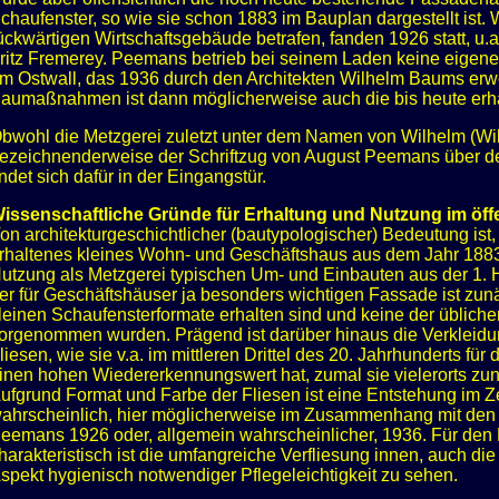
chaufenster, so wie sie schon 1883 im Bauplan dargestellt ist.
ückwärtigen Wirtschaftsgebäude betrafen, fanden 1926 statt, u.a
ritz Fremerey. Peemans betrieb bei seinem Laden keine eigene
m Ostwall, das 1936 durch den Architekten Wilhelm Baums erwe
aumaßnahmen ist dann möglicherweise auch die bis heute erha
bwohl die Metzgerei zuletzt unter dem Namen von Wilhelm (Will
ezeichnenderweise der Schriftzug von August Peemans über de
indet sich dafür in der Eingangstür.
issenschaftliche Gründe für Erhaltung und Nutzung im öffe
on architekturgeschichtlicher (bautypologischer) Bedeutung ist
rhaltenes kleines Wohn- und Geschäftshaus aus dem Jahr 1883 h
utzung als Metzgerei typischen Um- und Einbauten aus der 1. 
er für Geschäftshäuser ja besonders wichtigen Fassade ist zunä
leinen Schaufensterformate erhalten sind und keine der üblich
orgenommen wurden. Prägend ist darüber hinaus die Verkleidun
liesen, wie sie v.a. im mittleren Drittel des 20. Jahrhunderts fü
inen hohen Wiedererkennungswert hat, zumal sie vielerorts z
ufgrund Format und Farbe der Fliesen ist eine Entstehung im Z
ahrscheinlich, hier möglicherweise im Zusammenhang mit de
eemans 1926 oder, allgemein wahrscheinlicher, 1936. Für den 
harakteristisch ist die umfangreiche Verfliesung innen, auch di
spekt hygienisch notwendiger Pflegeleichtigkeit zu sehen.