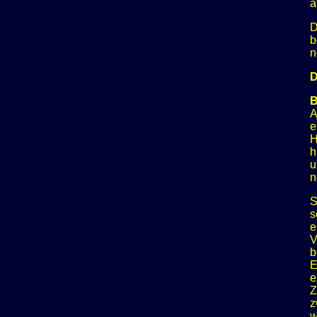
a
D
b
n
D
B
A
e
H
h
u
n
S
s
e
V
b
E
e
Z
z
w