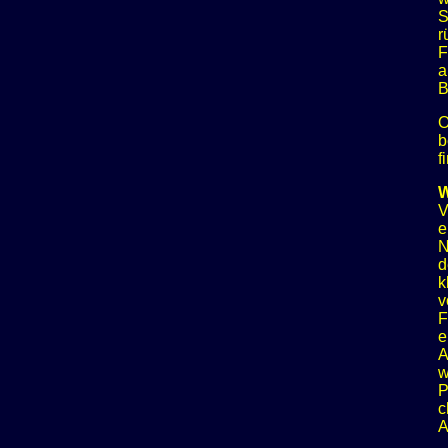
S
r
F
a
B
O
b
f
W
V
e
N
d
k
v
F
e
A
w
P
c
A