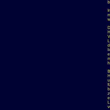
b
I
m
w
D
H
V
L
d
l
e
m
h
B
H
u
f
b
z
e
L
v