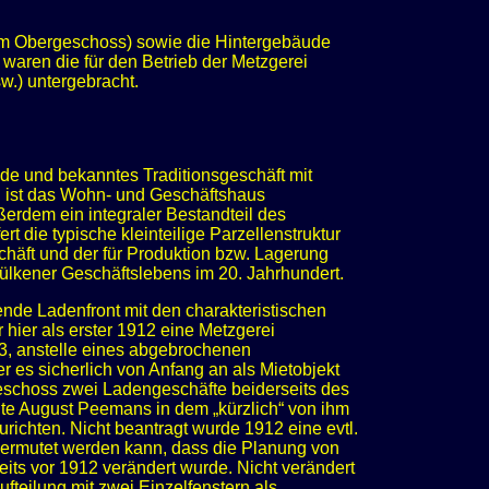
im Obergeschoss) sowie die Hintergebäude
waren die für den Betrieb der Metzgerei
.) untergebracht.
e und bekanntes Traditionsgeschäft mit
n ist das Wohn- und Geschäftshaus
ßerdem ein integraler Bestandteil des
t die typische kleinteilige Parzellenstruktur
chäft und der für Produktion bzw. Lagerung
kener Geschäftslebens im 20. Jahrhundert.
ende Ladenfront mit den charakteristischen
er als erster 1912 eine Metzgerei
83, anstelle eines abgebrochenen
es sicherlich von Anfang an als Mietobjekt
eschoss zwei Ladengeschäfte beiderseits des
gte August Peemans in dem „kürzlich“ von ihm
ichten. Nicht beantragt wurde 1912 eine evtl.
mutet werden kann, dass die Planung von
ts vor 1912 verändert wurde. Nicht verändert
teilung mit zwei Einzelfenstern als