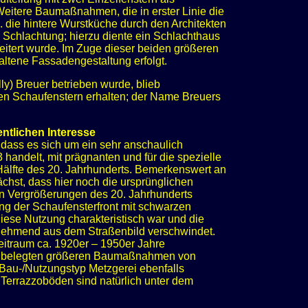
 Weitere Baumaßnahmen, die in erster Linie die
. die hintere Wurstküche durch den Architekten
 Schlachtung; hierzu diente ein Schlachthaus
itert wurde. Im Zuge dieser beiden größeren
ltene Fassadengestaltung erfolgt.
y) Breuer betrieben wurde, blieb
n Schaufenstern erhalten; der Name Breuers
ntlichen Interesse
, dass es sich um ein sehr anschaulich
andelt, mit prägnanten und für die spezielle
Hälfte des 20. Jahrhunderts. Bemerkenswert an
chst, dass hier noch die ursprünglichen
en Vergrößerungen des 20. Jahrhunderts
g der Schaufensterfront mit schwarzen
r diese Nutzung charakteristisch war und die
unehmend aus dem Straßenbild verschwindet.
eitraum ca. 1920er – 1950er Jahre
n belegten größeren Baumaßnahmen von
Bau-/Nutzungstyp Metzgerei ebenfalls
e Terrazzoböden sind natürlich unter dem