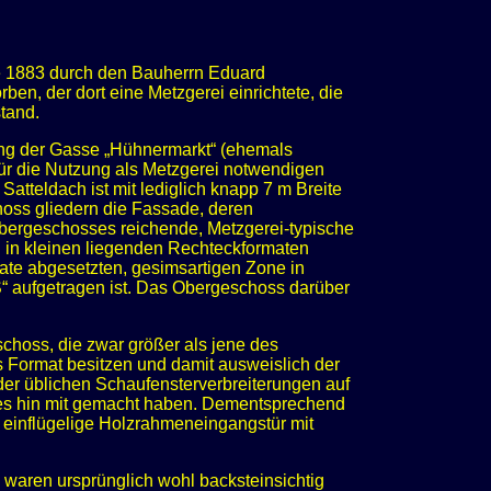
 1883 durch den Bauherrn Eduard
n, der dort eine Metzgerei einrichtete, die
tand.
ung der Gasse „Hühnermarkt“ (ehemals
r die Nutzung als Metzgerei notwendigen
tteldach ist mit lediglich knapp 7 m Breite
hoss gliedern die Fassade, deren
Obergeschosses reichende, Metzgerei-typische
 in kleinen liegenden Rechteckformaten
rmate abgesetzten, gesimsartigen Zone in
aufgetragen ist. Das Obergeschoss darüber
choss, die zwar größer als jene des
 Format besitzen und damit ausweislich der
der üblichen Schaufensterverbreiterungen auf
ses hin mit gemacht haben. Dementsprechend
e einflügelige Holzrahmeneingangstür mit
waren ursprünglich wohl backsteinsichtig