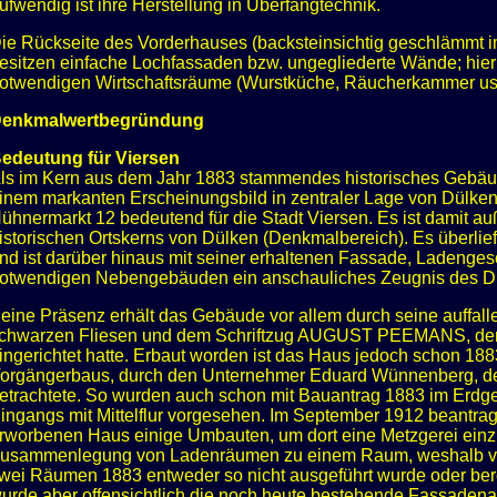
ufwendig ist ihre Herstellung in Überfangtechnik.
ie Rückseite des Vorderhauses (backsteinsichtig geschlämmt 
esitzen einfache Lochfassaden bzw. ungegliederte Wände; hier 
otwendigen Wirtschaftsräume (Wurstküche, Räucherkammer usw
enkmalwertbegründung
edeutung für Viersen
ls im Kern aus dem Jahr 1883 stammendes historisches Gebäud
inem markanten Erscheinungsbild in zentraler Lage von Dülke
ühnermarkt 12 bedeutend für die Stadt Viersen. Es ist damit au
istorischen Ortskerns von Dülken (Denkmalbereich). Es überliefer
nd ist darüber hinaus mit seiner erhaltenen Fassade, Ladenges
otwendigen Nebengebäuden ein anschauliches Zeugnis des Dül
eine Präsenz erhält das Gebäude vor allem durch seine auffall
chwarzen Fliesen und dem Schriftzug AUGUST PEEMANS, der hi
ingerichtet hatte. Erbaut worden ist das Haus jedoch schon 18
orgängerbaus, durch den Unternehmer Eduard Wünnenberg, der 
etrachtete. So wurden auch schon mit Bauantrag 1883 im Erdg
ingangs mit Mittelflur vorgesehen. Im September 1912 beantra
rworbenen Haus einige Umbauten, um dort eine Metzgerei einzur
usammenlegung von Ladenräumen zu einem Raum, weshalb ver
wei Räumen 1883 entweder so nicht ausgeführt wurde oder berei
urde aber offensichtlich die noch heute bestehende Fassadenauf